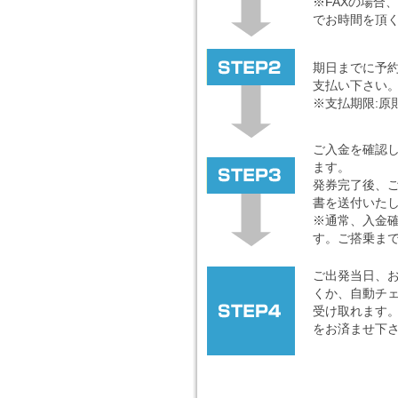
※FAXの場合
でお時間を頂
期日までに予
支払い下さい
※支払期限:原
ご入金を確認
ます。
発券完了後、
書を送付いた
※通常、入金
す。ご搭乗ま
ご出発当日、
くか、自動チ
受け取れます。
をお済ませ下