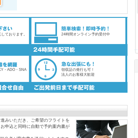
託しております。
24時間オンライン予約受付中
KY・ADO・SNA
領収証の発行も可！
法人のお客様大歓迎
お進みいただき、ご希望のフライトを
。お申込と同時に自動で予約案内書が
。