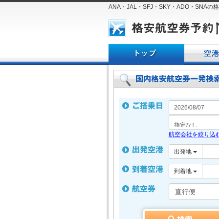
ANA・JAL・SFJ・SKY・ADO・SN
ト
空
ッ
港
プ
一
ペ
覧
ー
ジ
航空会社を絞り込
出発地
到着地