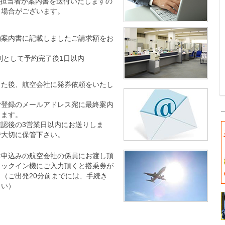
、担当者が案内書を送付いたしますの
く場合がございます。
約案内書に記載しましたご請求額をお
。
則として予約完了後1日以内
した後、航空会社に発券依頼をいたし
ご登録のメールアドレス宛に最終案内
-
します。
確認後の3営業日以内にお送りしま
で大切に保管下さい。
お申込みの航空会社の係員にお渡し頂
ェックイン機にご入力頂くと搭乗券が
（ご出発20分前までには、手続き
さい）