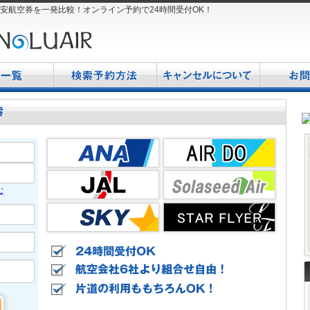
Aの格安航空券を一発比較！オンライン予約で24時間受付OK！
検
キ
お
索
ャ
問
予
ン
合
約
セ
わ
方
ル
せ
法
に
つ
い
て
む