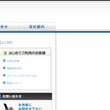
会
社
情
報
お申込手順
検索予約方法
チケットレスサービスとは
取消について